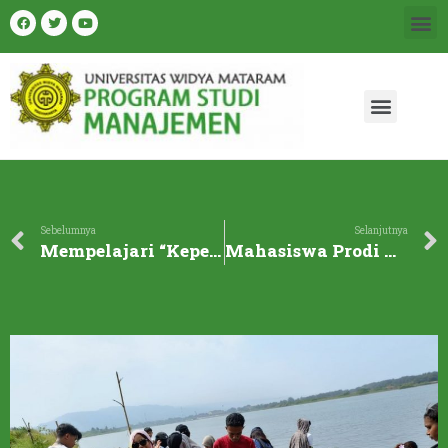
Sebelumnya
Selanjutnya
Mempelajari “Kepemimpinan” Jogja di Karaton Ngayogyakarta Hadiningrat
Mahasiswa Prodi Manajemen Raih Juara 1 Lomba Memasak Nasi Goreng dalam Rangka Dies Natalis ke-43 UWM